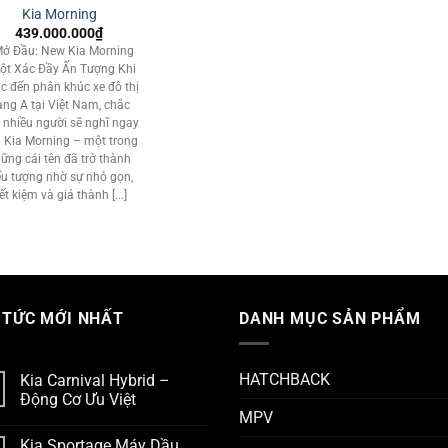
Kia Morning
439.000.000
₫
 Mở Đầu: New Kia Morning
Lột Xác Đầy Ấn Tượng Khi
c đến phân khúc xe đô thị
ng A tại Việt Nam, chắc
 nhiều người sẽ nghĩ ngay
 Kia Morning – một trong
ững cái tên đã trở thành
ểu tượng nhờ sự nhỏ gọn,
iết kiệm và giá thành [...]
 TỨC MỚI NHẤT
DANH MỤC SẢN PHẨM
HATCHBACK
Kia Carnival Hybrid –
Động Cơ Ưu Việt
MPV
Kia Sportage Máy Dầu