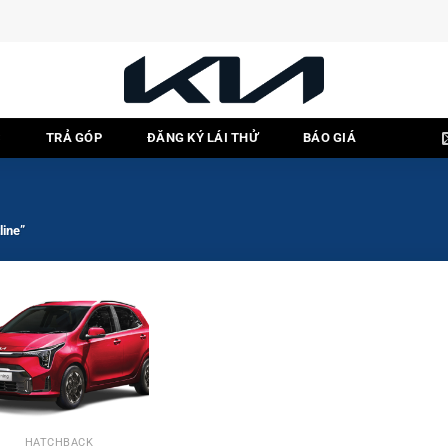
C
TRẢ GÓP
ĐĂNG KÝ LÁI THỬ
BÁO GIÁ
line”
HATCHBACK