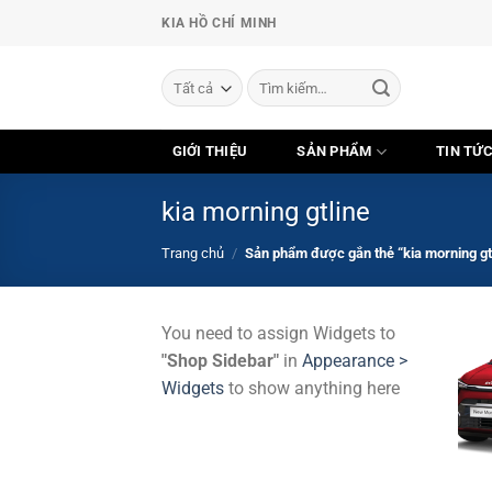
Chuyển
KIA HỒ CHÍ MINH
đến
nội
Tìm
dung
kiếm:
GIỚI THIỆU
SẢN PHẨM
TIN TỨ
kia morning gtline
Trang chủ
/
Sản phẩm được gắn thẻ “kia morning gt
You need to assign Widgets to
"Shop Sidebar"
in
Appearance >
Widgets
to show anything here