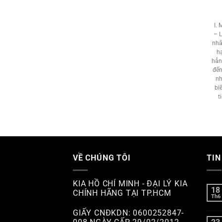
I.
– 
nhắ
hạ
hẳn
đến
nh
bi
t
VỀ CHÚNG TÔI
TIN
KIA HỒ CHÍ MINH - ĐẠI LÝ KIA
18
CHÍNH HÃNG TẠI TP.HCM
Th6
GIẤY CNĐKDN: 0600252847-