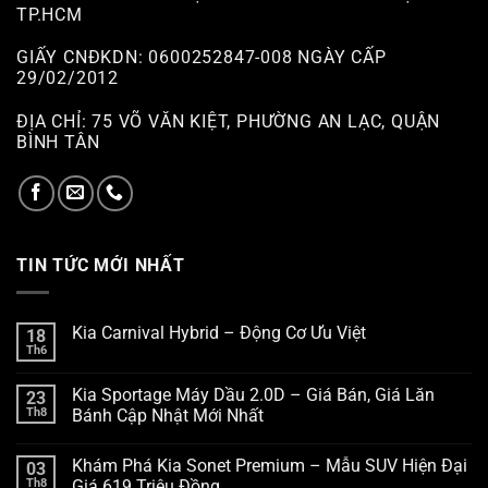
TP.HCM
GIẤY CNĐKDN: 0600252847-008 NGÀY CẤP
29/02/2012
ĐỊA CHỈ: 75 VÕ VĂN KIỆT, PHƯỜNG AN LẠC, QUẬN
BÌNH TÂN
TIN TỨC MỚI NHẤT
Kia Carnival Hybrid – Động Cơ Ưu Việt
18
Th6
Kia Sportage Máy Dầu 2.0D – Giá Bán, Giá Lăn
23
Th8
Bánh Cập Nhật Mới Nhất
Khám Phá Kia Sonet Premium – Mẫu SUV Hiện Đại
03
Th8
Giá 619 Triệu Đồng