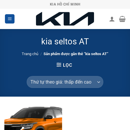
Chuyển
KIA HỒ CHÍ MINH
đến
nội
dung
kia seltos AT
Trang chủ
/
Sản phẩm được gắn thẻ “kia seltos AT”
LỌC