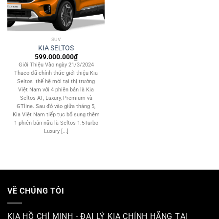
SUV
KIA SELTOS
599.000.000
₫
Giới Thiệu Vào ngày 21/3/2024
Thaco đã chính thức giới thiệu Kia
Seltos thế hệ mới tại thị trường
Việt Nam với 4 phiên bản là Kia
Seltos AT, Luxury, Premium và
GTline. Sau đó vào giữa tháng 5,
Kia Việt Nam tiếp tục bổ sung thêm
1 phiên bản nữa là Seltos 1.5Turbo
Luxury [...]
VỀ CHÚNG TÔI
KIA HỒ CHÍ MINH - ĐẠI LÝ KIA CHÍNH HÃNG TẠI