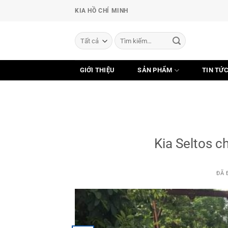
Chuyển
KIA HỒ CHÍ MINH
đến
nội
Tìm
dung
kiếm:
GIỚI THIỆU
SẢN PHẨM
TIN TỨ
Kia Seltos c
ĐÃ 