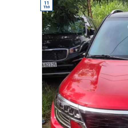
11
Th9