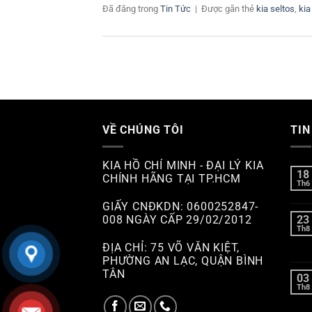
Đã đăng trong
Tin Tức
|
Được gắn thẻ
kia seltos
,
kia
VỀ CHÚNG TÔI
TIN
KIA HỒ CHÍ MINH - ĐẠI LÝ KIA
18
CHÍNH HÃNG TẠI TP.HCM
Th6
GIẤY CNĐKDN: 0600252847-
008 NGÀY CẤP 29/02/2012
23
Th8
ĐỊA CHỈ: 75 VÕ VĂN KIỆT,
PHƯỜNG AN LẠC, QUẬN BÌNH
TÂN
03
Th8