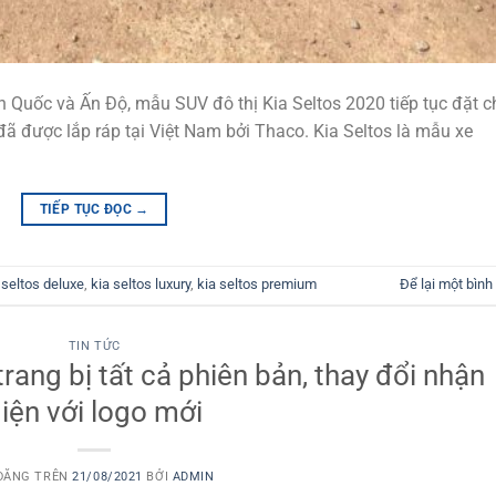
àn Quốc và Ấn Độ, mẫu SUV đô thị Kia Seltos 2020 tiếp tục đặt 
ã được lắp ráp tại Việt Nam bởi Thaco. Kia Seltos là mẫu xe
TIẾP TỤC ĐỌC
→
 seltos deluxe
,
kia seltos luxury
,
kia seltos premium
Để lại một bình
TIN TỨC
trang bị tất cả phiên bản, thay đổi nhận
iện với logo mới
ĐĂNG TRÊN
21/08/2021
BỞI
ADMIN