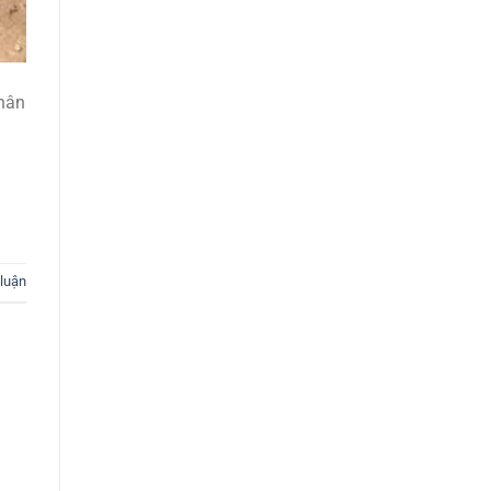
chân
 luận