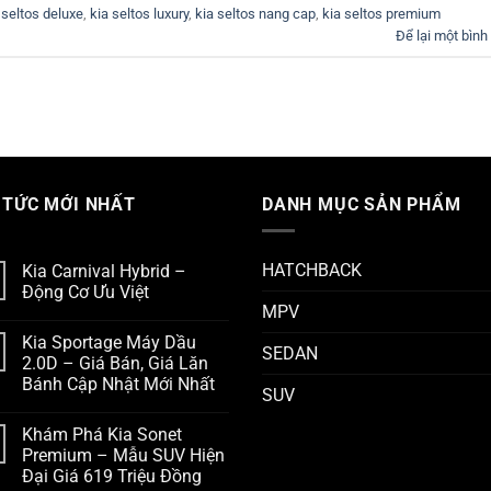
 seltos deluxe
,
kia seltos luxury
,
kia seltos nang cap
,
kia seltos premium
Để lại một bình
 TỨC MỚI NHẤT
DANH MỤC SẢN PHẨM
HATCHBACK
Kia Carnival Hybrid –
Động Cơ Ưu Việt
MPV
Kia Sportage Máy Dầu
SEDAN
2.0D – Giá Bán, Giá Lăn
Bánh Cập Nhật Mới Nhất
SUV
Khám Phá Kia Sonet
Premium – Mẫu SUV Hiện
Đại Giá 619 Triệu Đồng