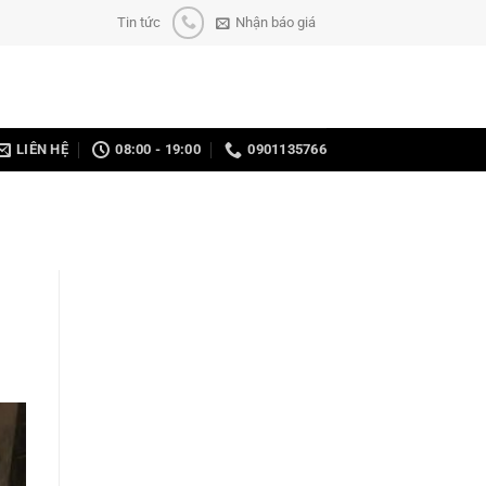
Tin tức
Nhận báo giá
LIÊN HỆ
08:00 - 19:00
0901135766