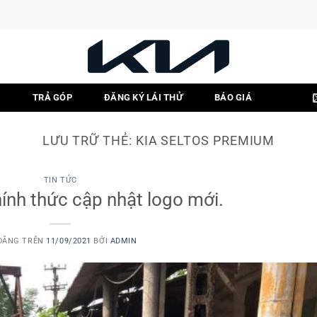
C
TRẢ GÓP
ĐĂNG KÝ LÁI THỬ
BÁO GIÁ
LƯU TRỮ THẺ:
KIA SELTOS PREMIUM
TIN TỨC
hính thức cập nhật logo mới.
ĐĂNG TRÊN
11/09/2021
BỞI
ADMIN