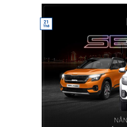
21
Th8