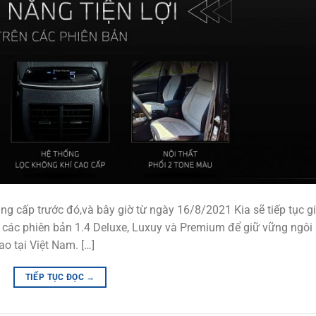
g cấp trước đó,và bây giờ từ ngày 16/8/2021 Kia sẽ tiếp tục g
i các phiên bản 1.4 Deluxe, Luxuy và Premium để giữ vững ngôi
o tại Việt Nam. […]
TIẾP TỤC ĐỌC
→